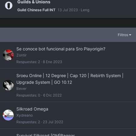
Guilds & Unions
Guild Chinese Full INT
13 Jul 2023
Leng
Filtros
Se conoce bot funcional para Sro Playorigin?
Zontir
Respuestas
2
8 Ene 2023
Sroeu Online | 12 Degree | Cap 120 | Rebirth System |
Upgrade System | GO 10.12
Bever
Respuestas
0
6 Dic 2022
Silkroad Omega
Xydreano
Respuestas
2
23 Jul 2022
Survival Silkroad [GM]Ragnar