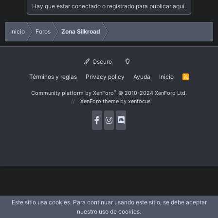
Hay que estar conectado o registrado para publicar aquí.
Inicio
Foros
Zona Silkroad
Oscuro
Términos y reglas
Privacy policy
Ayuda
Inicio
R
S
S
®
Community platform by XenForo
© 2010-2024 XenForo Ltd.
XenForo theme
by xenfocus
Este sitio usa cookies. Para continuar usando este sitio, se debe aceptar
nuestro uso de cookies.