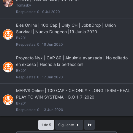
Tomasky
Respuestas
0
9 Jul 2020
Eles Online | 100 Cap | Only CH | Job&Drop | Union
Survival | Nueva Dungeon |19 Junio 2020
Bk201
Respuestas
0
19 Jun 2020
Proyecto Nyx | CAP 80 | Alquimia avanzada | No editado
en exceso | Hecho a la perfección!
Bk201
Respuestas
0
17 Jun 2020
MARVS Online | 100 CAP - CH ONLY - LONG TERM - REAL
PLAY TO WIN SYSTEMA - G.O 1-7-2020
Bk201
Respuestas
0
13 Jun 2020
Último
1 de 5
Siguiente