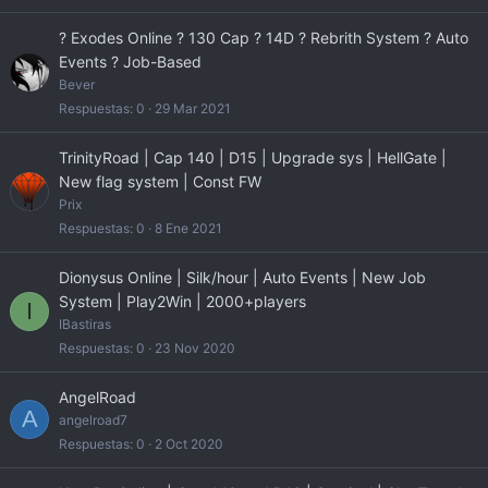
? Exodes Online ? 130 Cap ? 14D ? Rebrith System ? Auto
Events ? Job-Based
Bever
Respuestas
0
29 Mar 2021
TrinityRoad | Cap 140 | D15 | Upgrade sys | HellGate |
New flag system | Const FW
Prix
Respuestas
0
8 Ene 2021
Dionysus Online | Silk/hour | Auto Events | New Job
System | Play2Win | 2000+players
I
IBastiras
Respuestas
0
23 Nov 2020
AngelRoad
A
angelroad7
Respuestas
0
2 Oct 2020