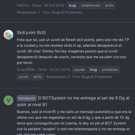
HACKx
Tema
26 Oct 2016
bug
notallowed
skills
Respuestas: 1
Foro:
Bugs & Problemas
Skill point BUG
Hola que tal, usé un scroll de Reset skill points, pero solo me dio TP
a la ciudad y no me reseteo skills ni sp, además desapareció el
scroll. Mi char: Shirley No hay imagenes puesto que el scroll
desapareció después de usarlo, necesito que me ayuden con eso
por favor..
ScaryREM
Tema
15 Oct 2016
ayuda
bug
problema
scroll
skills
Respuestas: 5
Foro:
Bugs & Problemas
El BOTSystem no me entrega el set de 9 Dg al
Pendiente
V
subir al nivel 81
Buenas, subí al nivel 81 y me salio un mensaje automático que era la
ultima vez que me regalarían un set de 9 dg, y que a partir de 10 dg
tenia que conseguirlo por mi cuenta, le doy un pm al BOT System
con la palabra "acepto" y solo me teletransporta y no me entrega el
set, alguien sabe como...