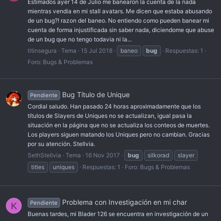
Estimados ayer 14 de Julio me banearon la cuenta de la nada
mientras vendia en mi stall avatars. Me dicen que estaba abusando
de un bug?! razon del baneo. No entiendo como pueden banear mi
cuenta de forma injustificada sin saber nada, diciendome que abuse
de un bug que no tengo todavia ni la...
titinsegura
Tema
15 Jul 2018
baneo
bug
Respuestas: 1
Foro:
Bugs & Problemas
Bug Título de Unique
Pendiente
Cordial saludo. Han pasado 24 horas aproximadamente que los
títulos de Slayers de Uniques no se actualizan, igual pasa la
situación en la página que no se actualiza los conteos de muertes.
Los players siguen matando los Uniques pero no cambian. Gracias
por su atención. Stellvia.
SethStellvia
Tema
16 Nov 2017
bug
silkorad
slayer
titles
uniques
Respuestas: 1
Foro:
Bugs & Problemas
Problema con Investigación en mi char
Pendiente
K
Buenas tardes, mi Blader 126 se encuentra en investigación de un