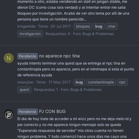
momento a otro, estaba vendiendo en stall en jangan stable, me
dieron DC (como cosa rara verdad) y al intentar entrar me salia
bloqueo por investigación. Acabo de ver otro tema por allí de una
persona que tiene un nombre parecido...
kingamida
Tema
20 Jul 2017
bloqueo
bug
char
invstigacion
Respuestas: 4
Foro:
Bugs & Problemas
no aparece npc tina
Pendiente
N
ayuda intento terminar una quest que se entrega al npc tina en
contantinopla pero no aparece, pero en el minimapa si esta el punto
de referencia ayuda
neasyjoe
Tema
17 May 2017
bug
constantinopla
npc
quest
Respuestas: 1
Foro:
Bugs & Problemas
PJ CON BUG
Pendiente
El dia de hoy trate de acceder a mi wizz pero no me deja meto id y
pw correcto y no me aparece ningun mensaje solo se queda
"Esperando respuesta de servidor" mis otras cuenta no tienen
ningun problema. Y todo comenzó hace unos días me cayo una