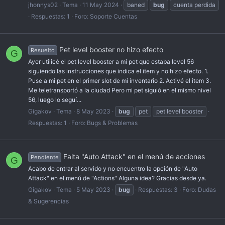
jhonnys02
Tema
11 May 2024
baned
bug
cuenta perdida
Respuestas: 1
Foro:
Soporte Cuentas
Pet level booster no hizo efecto
Resuelto
G
Ayer utilicé el pet level booster a mi pet que estaba level 56
siguiendo las instrucciones que indica el item y no hizo efecto. 1.
Puse a mi pet en el primer slot de mi inventario 2. Activé el item 3.
Me teletransportó a la ciudad Pero mi pet siguió en el mismo nivel
56, luego lo seguí...
Gigakov
Tema
8 May 2023
bug
pet
pet level booster
Respuestas: 1
Foro:
Bugs & Problemas
Falta "Auto Attack" en el menú de acciones
Pendiente
G
Acabo de entrar al servido y no encuentro la opción de "Auto
Attack" en el menú de "Actions" Alguna idea? Gracias desde ya.
Gigakov
Tema
5 May 2023
bug
Respuestas: 3
Foro:
Dudas
& Sugerencias