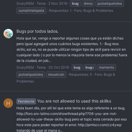
ScaryREM
Tema
2 Nov 2016
bug
dress
putoelquelolea
sumailmelapela
Respuestas: 1
Foro:
Bugs & Problemas
Bugs por todos lados.
Hola que tal, vengo a reportar algunas cosas que ya están dichas
pero igual agregaré unos cuántos bugs existentes. 1.- Bug ress
skills; así es, no se puede utilizar ningún tipo de skill para revivir en
cualquier lado ( o por lo menos la mayoría tiene ese problema) fuera
de la ciudad, en job...
ScaryREM
Tema
30 Oct 2016
bug
bug
s
mamenlo
putoelquelolea
resuelvan
Respuestas: 5
Foro:
Bugs &
Problemas
You are not allowed to used this skillks
Pendiente
H
Hola buen día, por allí lei que este tema es algo referente a un bug.
http://foro.sro-latino.com/showthread.php?706-you-are-not-
allowed-to-use-these-skills-bug pero el topic esta cerrado por eso
hice este para poder reportar el error. http://prntscr.com/cz4ywp
tratando de usar el mana o...