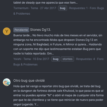
tablet de steady que me aparecia que ese item...
Tormentum
Tema
27 Abr 2017
bug
Respuestas: 1
Foro:
Bugs
& Problemas
Stones Dg13.
Pendiente
Y
Buena tarde... No llevo mucho más de tres meses en el servidor, sin
embargo no he encontrado Mobs que dropeen Stones Dg 13 en
ninguna zona, Ni Baghdad, ni Future, ni Mirror si quiera... Hablando
con un soporte me dijo que lastimosamente estaban Bug pero que
nadie lo había reportado. Gm...
Yoishi
Tema
15 Ene 2017
bug
stontes
Respuestas: 4
Foro:
Bugs & Problemas
Otro bug que olvidé
Hola que tal vengo a reportar otro bug que olvidé, se trata del bug
en la dungeon de fortress donde sale Khulood, lo que pasa es que al
entrar no puedes apretar "M" o abrir el mapa de cualquier otra forma
por que te da clientless y se tiene que reiniciar de nuevo para poder
seguir jugando. Y...