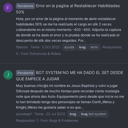
Error en la pagina al Restablecer Habilidades
Pendiente
F
50%
Hola, por un error de la página al momento de darle restablecer
habilidades 50% se me ha realizado el cargo en silk 2 veces
cobrandome en el mismo momento -400 -400. Adjunto la captura
de donde se ha dado el error y la prueba donde se ha realizado el
descuento de silk dos veces seguidas. Por...
fdesutv
Tema
2 Oct 2022
ayuda
bug
error
Respuestas:
0
Foro:
Denuncias & Robos
BOT SYSTEM NO ME HA DADO EL SET DESDE
Pendiente
J
QUE EMPECE A JUGAR
Muy buenas chic@s mi nombre es Jesus Baptista y volví a jugar
Silkroad después de mucho tiempo para recordar cierta nostalgia
note que ahora dan Auto-Equipamiento pero desde que inicie no me
lo han brindado tengo dos personajes se llaman Darth_Weiss y
Knight_Weiss me gustaría saber si es que...
jesusbap1
Tema
23 Jul 2022
bug
bug
bot system
Respuestas: 1
Foro:
Bugs & Problemas