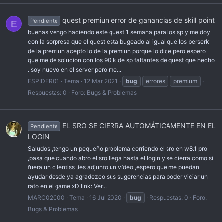
quest premiun error de ganancias de skill point
Pendiente
E
buenas vengo haciendo este quest 1 semana para los sp y me doy
con la sorpresa que el quest esta bugeado al igual que los berserk
de la premiun acepto lo de la premiun porque lo dice pero espero
que me de solucion con los 90 k de sp faltantes de quest que hecho
. soy nuevo en el server pero me...
ESPIDER01
Tema
12 Mar 2021
bug
errores
premium
Respuestas: 0
Foro:
Bugs & Problemas
EL SRO SE CIERRA AUTOMÁTICAMENTE EN EL
Pendiente
LOGIN
Saludos ,tengo un pequeño problema corriendo el sro en w8.1 pro
,pasa que cuando abro el sro llega hasta el login y se cierra como si
fuera un clientlss ,les adjunto un vídeo ,espero que me puedan
ayudar desde ya agradezco sus sugerencias para poder viciar un
rato en el game xD link: Ver...
MARC02000
Tema
16 Jul 2020
bug
Respuestas: 0
Foro:
Bugs & Problemas