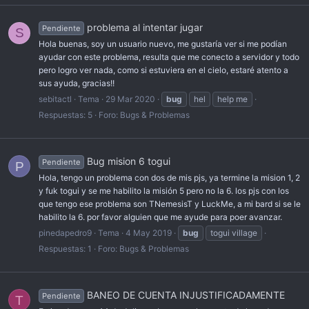
problema al intentar jugar
Pendiente
S
Hola buenas, soy un usuario nuevo, me gustaría ver si me podían
ayudar con este problema, resulta que me conecto a servidor y todo
pero logro ver nada, como si estuviera en el cielo, estaré atento a
sus ayuda, gracias!!
sebitactl
Tema
29 Mar 2020
bug
hel
help me
Respuestas: 5
Foro:
Bugs & Problemas
Bug mision 6 togui
Pendiente
P
Hola, tengo un problema con dos de mis pjs, ya termine la mision 1, 2
y fuk togui y se me habilito la misión 5 pero no la 6. los pjs con los
que tengo ese problema son TNemesisT y LuckMe, a mi bard si se le
habilito la 6. por favor alguien que me ayude para poer avanzar.
pinedapedro9
Tema
4 May 2019
bug
togui village
Respuestas: 1
Foro:
Bugs & Problemas
BANEO DE CUENTA INJUSTIFICADAMENTE
Pendiente
T