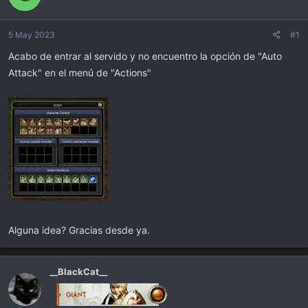
n
s
i
5 May 2023
#1
c
i
Acabo de entrar al servido y no encuentro la opción de "Auto
o
Attack" en el menú de "Actions"
Alguna idea? Gracias desde ya.
__BlackCat__