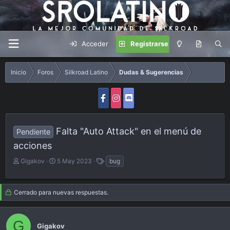
Acceder
Registrarse
Inicio
Foros
Silkroad Latino
Dudas & Sugerencias
Falta "Auto Attack" en el menú de
Pendiente
acciones
A
F
E
Gigakov
5 May 2023
bug
u
e
t
t
c
i
o
h
q
Cerrado para nuevas respuestas.
r
a
u
d
e
e
t
G
Gigakov
i
a