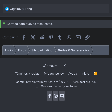
R
Gigakov
y
Leng
e
a
c
Cerrado para nuevas respuestas.
t
i
Facebook
X (Twitter)
Reddit
Pinterest
Tumblr
WhatsApp
Email
Enlace
Compartir:
o
n
s
Inicio
Foros
Silkroad Latino
Dudas & Sugerencias
:
Oscuro
Términos y reglas
Privacy policy
Ayuda
Inicio
R
S
S
®
Community platform by XenForo
© 2010-2024 XenForo Ltd.
XenForo theme
by xenfocus