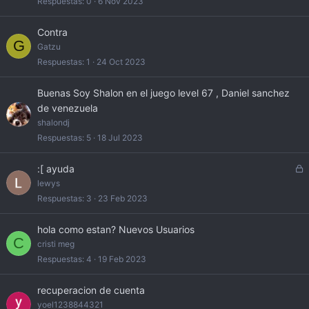
Respuestas
0
6 Nov 2023
Contra
G
Gatzu
Respuestas
1
24 Oct 2023
Buenas Soy Shalon en el juego level 67 , Daniel sanchez
de venezuela
shalondj
Respuestas
5
18 Jul 2023
C
:[ ayuda
e
lewys
r
Respuestas
3
23 Feb 2023
r
a
hola como estan? Nuevos Usuarios
d
C
cristi meg
o
Respuestas
4
19 Feb 2023
recuperacion de cuenta
yoel1238844321