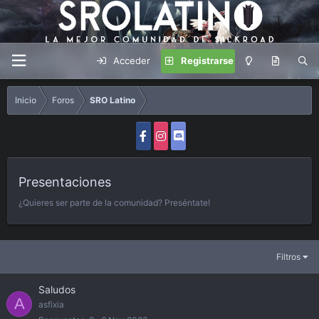
Acceder
Registrarse
Inicio
Foros
SRO Latino
Presentaciones
¿Quieres ser parte de la comunidad? Preséntate!
Filtros
Saludos
A
asfixia