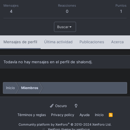
Mensajes
Reacciones
Puntos
4
0
1
Buscar
Mensajes de perfil
Última actividad
Publicaciones
Acerca
Todavía no hay mensajes en el perfil de shalondj.
Inicio
Miembros
Oscuro
Términos y reglas
Privacy policy
Ayuda
Inicio
R
S
S
®
Community platform by XenForo
© 2010-2024 XenForo Ltd.
XenForo theme
by xenfocus