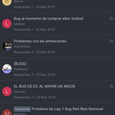
B
Bazoo
o
Respuestas
1
26 May 2016
C
Bug al momento de comprar elixir (todos)
L
e
lobosxp
r
Respuestas
1
25 May 2016
r
a
C
Problemas con las animaciones
d
e
SlayerStyle
o
r
Respuestas
5
25 May 2016
r
a
[BUGS]
d
Xydreano
o
Respuestas
2
25 May 2016
C
EL BUG DE DC AL MATAR UN MOOB
L
e
lobosxp
r
Respuestas
3
25 May 2016
r
a
Problema de Lag Y Bug Red Blue Remover
Pendiente
d
M
MrPePe