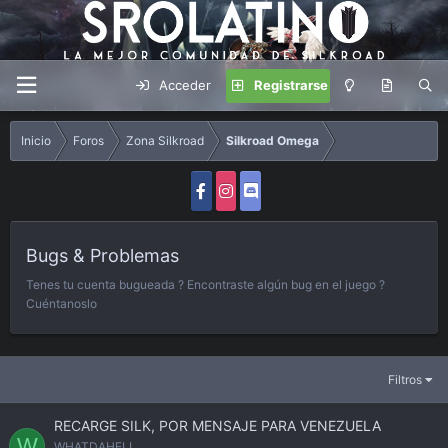
Acceder
Registrarse
Inicio
Foros
Zona Silkroad
Silkroad Omega
Bugs & Problemas
Tenes tu cuenta bugueada ? Encontraste algún bug en el juego ?
Cuéntanoslo
Filtros
RECARGE SILK, POR MENSAJE PARA VENEZUELA
W
WHATDAHELL