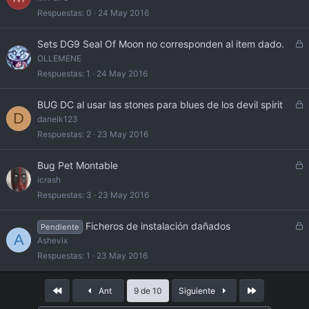
o
Respuestas
0
24 May 2016
C
Sets DG9 Seal Of Moon no corresponden al item dado.
e
OLLEMENE
r
Respuestas
1
24 May 2016
r
a
C
BUG DC al usar las stones para blues de los devil spirit
d
D
e
danelk123
o
r
Respuestas
2
23 May 2016
r
a
C
Bug Pet Montable
d
e
icrash
o
r
Respuestas
3
23 May 2016
r
a
C
Ficheros de instalación dañados
Pendiente
d
A
e
Ashevix
o
r
Respuestas
1
23 May 2016
r
a
Primero
Último
Ant
9 de 10
Siguiente
d
o