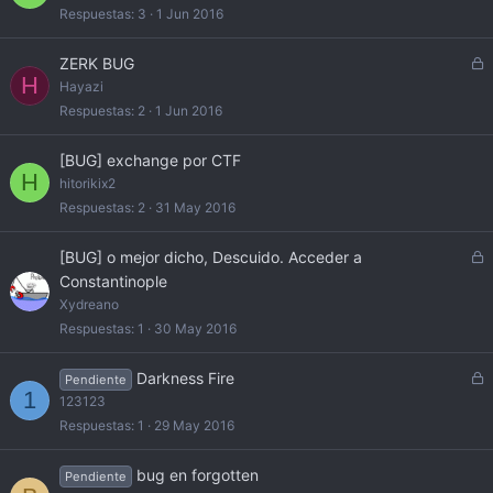
o
r
Respuestas
3
1 Jun 2016
r
a
C
ZERK BUG
d
H
e
Hayazi
o
r
Respuestas
2
1 Jun 2016
r
a
[BUG] exchange por CTF
d
H
hitorikix2
o
Respuestas
2
31 May 2016
C
[BUG] o mejor dicho, Descuido. Acceder a
e
Constantinople
r
Xydreano
r
Respuestas
1
30 May 2016
a
d
C
Darkness Fire
Pendiente
o
1
e
123123
r
Respuestas
1
29 May 2016
r
a
bug en forgotten
Pendiente
d