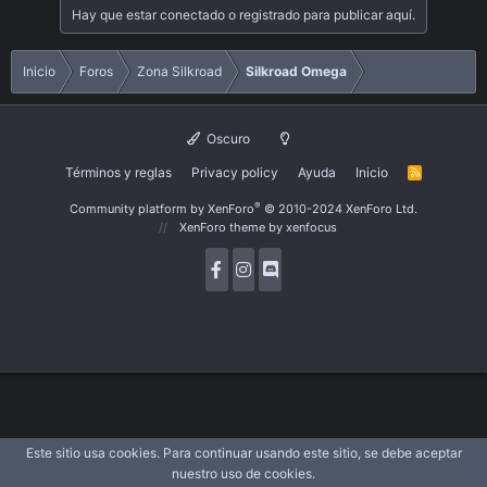
Hay que estar conectado o registrado para publicar aquí.
Inicio
Foros
Zona Silkroad
Silkroad Omega
Oscuro
Términos y reglas
Privacy policy
Ayuda
Inicio
R
S
S
®
Community platform by XenForo
© 2010-2024 XenForo Ltd.
XenForo theme
by xenfocus
Este sitio usa cookies. Para continuar usando este sitio, se debe aceptar
nuestro uso de cookies.