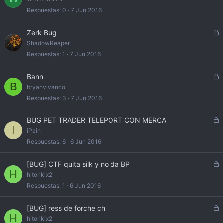
Respuestas
0
7 Jun 2016
C
Zerk Bug
e
ShadowReaper
r
Respuestas
1
7 Jun 2016
r
a
C
Bann
d
B
e
bryanvivanco
o
r
Respuestas
3
7 Jun 2016
r
a
C
BUG PET TRADER TELEPORT CON MERCA
d
I
e
iPain
o
r
Respuestas
6
6 Jun 2016
r
a
C
[BUG] CTF quita silk y no da BP
d
H
e
hitorikix2
o
r
Respuestas
1
6 Jun 2016
r
a
C
[BUG] ress de forche ch
d
H
e
hitorikix2