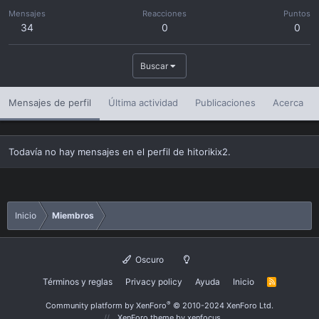
Mensajes
Reacciones
Puntos
34
0
0
Buscar
Mensajes de perfil
Última actividad
Publicaciones
Acerca
Todavía no hay mensajes en el perfil de hitorikix2.
Inicio
Miembros
Oscuro
Términos y reglas
Privacy policy
Ayuda
Inicio
R
S
S
®
Community platform by XenForo
© 2010-2024 XenForo Ltd.
XenForo theme
by xenfocus