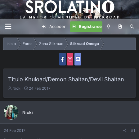
Acceder
Registrarse
Inicio
Foros
Zona Silkroad
Silkroad Omega
Titulo Khuload/Demon Shaitan/Devil Shaitan
A
F
Nicki
24 Feb 2017
u
e
t
c
o
h
r
a
Nicki
d
e
i
24 Feb 2017
#1
n