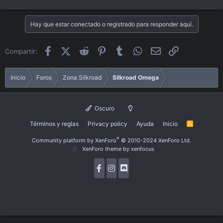
Hay que estar conectado o registrado para responder aquí.
Facebook
X (Twitter)
Reddit
Pinterest
Tumblr
WhatsApp
Email
Enlace
Compartir:
Inicio
Foros
Zona Silkroad
Silkroad Omega
Oscuro
Términos y reglas
Privacy policy
Ayuda
Inicio
R
S
S
®
Community platform by XenForo
© 2010-2024 XenForo Ltd.
XenForo theme
by xenfocus