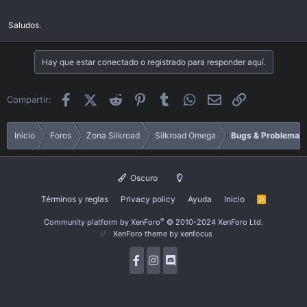
Saludos.
Hay que estar conectado o registrado para responder aquí.
Facebook
X (Twitter)
Reddit
Pinterest
Tumblr
WhatsApp
Email
Enlace
Compartir:
Inicio
Foros
Zona Silkroad
Silkroad Omega
Bugs & Problemas
Oscuro
Términos y reglas
Privacy policy
Ayuda
Inicio
R
S
S
®
Community platform by XenForo
© 2010-2024 XenForo Ltd.
XenForo theme
by xenfocus