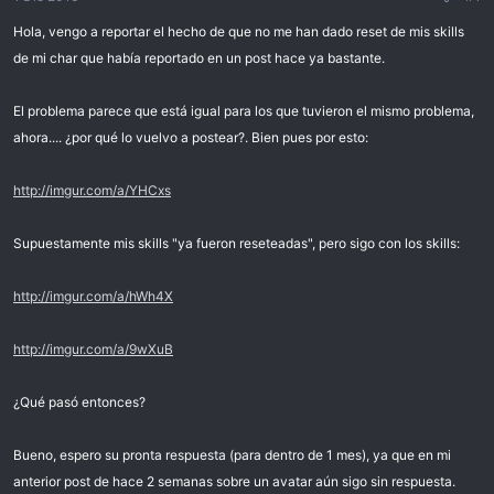
i
c
Hola, vengo a reportar el hecho de que no me han dado reset de mis skills
i
de mi char que había reportado en un post hace ya bastante.
o
El problema parece que está igual para los que tuvieron el mismo problema,
ahora.... ¿por qué lo vuelvo a postear?. Bien pues por esto:
http://imgur.com/a/YHCxs
Supuestamente mis skills "ya fueron reseteadas", pero sigo con los skills:
http://imgur.com/a/hWh4X
http://imgur.com/a/9wXuB
¿Qué pasó entonces?
Bueno, espero su pronta respuesta (para dentro de 1 mes), ya que en mi
anterior post de hace 2 semanas sobre un avatar aún sigo sin respuesta.