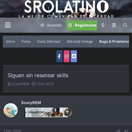
Acceder
Registrarse
Inicio
Foros
Zona Silkroad
Silkroad Omega
Bugs & Problemas
Siguen sin resetear skills
A
F
ScaryREM
1 Dic 2016
u
e
t
c
o
h
ScaryREM
r
a
d
e
i
n
1 Dic 2016
#1