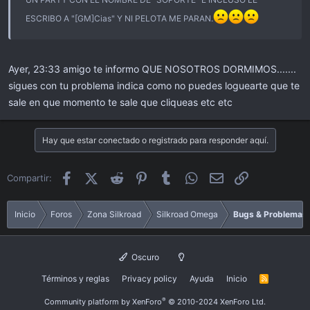
ESCRIBO A "[GM]Cias" Y NI PELOTA ME PARAN.
Ayer, 23:33 amigo te informo QUE NOSOTROS DORMIMOS.......
sigues con tu problema indica como no puedes loguearte que te
sale en que momento te sale que cliqueas etc etc
Hay que estar conectado o registrado para responder aquí.
Facebook
X (Twitter)
Reddit
Pinterest
Tumblr
WhatsApp
Email
Enlace
Compartir:
Inicio
Foros
Zona Silkroad
Silkroad Omega
Bugs & Problemas
Oscuro
Términos y reglas
Privacy policy
Ayuda
Inicio
R
S
S
®
Community platform by XenForo
© 2010-2024 XenForo Ltd.