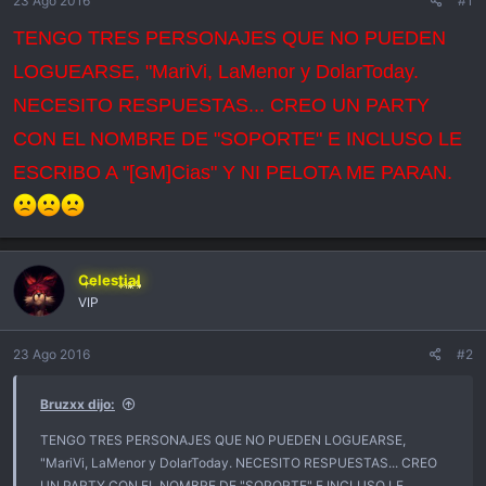
23 Ago 2016
#1
n
TENGO TRES PERSONAJES QUE NO PUEDEN
i
c
LOGUEARSE, "MariVi, LaMenor y DolarToday.
i
o
NECESITO RESPUESTAS... CREO UN PARTY
CON EL NOMBRE DE "SOPORTE" E INCLUSO LE
ESCRIBO A "[GM]Cias" Y NI PELOTA ME PARAN.
Celestial
VIP
23 Ago 2016
#2
Bruzxx dijo:
TENGO TRES PERSONAJES QUE NO PUEDEN LOGUEARSE,
"MariVi, LaMenor y DolarToday. NECESITO RESPUESTAS... CREO
UN PARTY CON EL NOMBRE DE "SOPORTE" E INCLUSO LE