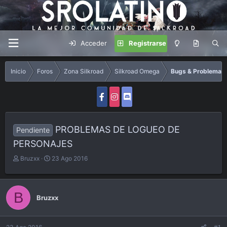
Acceder
Registrarse
Inicio
Foros
Zona Silkroad
Silkroad Omega
Bugs & Problemas
PROBLEMAS DE LOGUEO DE
Pendiente
PERSONAJES
A
F
Bruzxx
23 Ago 2016
u
e
t
c
o
h
B
r
a
Bruzxx
d
e
i