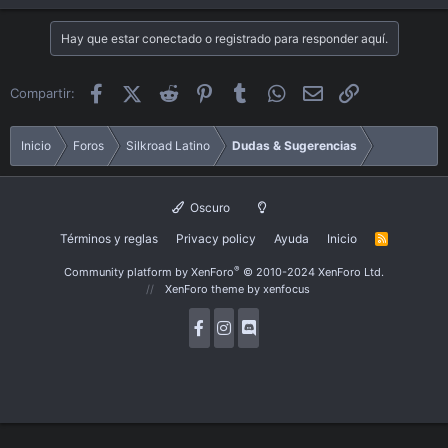
Hay que estar conectado o registrado para responder aquí.
Facebook
X (Twitter)
Reddit
Pinterest
Tumblr
WhatsApp
Email
Enlace
Compartir:
Inicio
Foros
Silkroad Latino
Dudas & Sugerencias
Oscuro
Términos y reglas
Privacy policy
Ayuda
Inicio
R
S
S
®
Community platform by XenForo
© 2010-2024 XenForo Ltd.
XenForo theme
by xenfocus