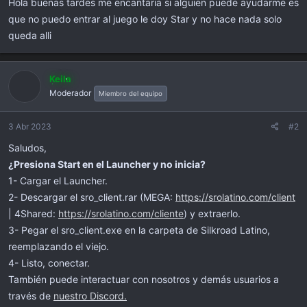
Hola buenas tardes me encantaria si alguien puede ayudarme es
i
c
que no puedo entrar al juego le doy Star y no hace nada solo
i
queda alli
o
Keila
Moderador
Miembro del equipo
3 Abr 2023
#2
Saludos,
¿Presiona Start en el Launcher y no inicia?
1- Cargar el Launcher.
2- Descargar el sro_client.rar (MEGA:
https://srolatino.com/client
| 4Shared:
https://srolatino.com/cliente
) y extraerlo.
3- Pegar el sro_client.exe en la carpeta de Silkroad Latino,
reemplazando el viejo.
4- Listo, conectar.
También puede interactuar con nosotros y demás usuarios a
través de
nuestro Discord.