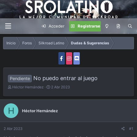
Acceder
Registrarse
Inicio
Foros
Silkroad Latino
Dudas & Sugerencias
No puedo entrar al juego
Pendiente
A
F
Héctor Hernández
2 Abr 2023
u
e
t
c
o
h
H
r
a
Héctor Hernández
d
e
i
2 Abr 2023
#1
n