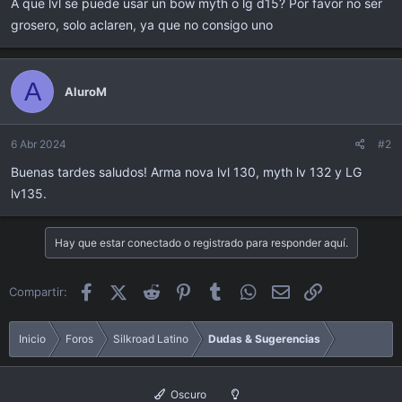
A que lvl se puede usar un bow myth o lg d15? Por favor no ser
i
c
grosero, solo aclaren, ya que no consigo uno
i
o
A
AluroM
6 Abr 2024
#2
Buenas tardes saludos! Arma nova lvl 130, myth lv 132 y LG
lv135.
Hay que estar conectado o registrado para responder aquí.
Facebook
X (Twitter)
Reddit
Pinterest
Tumblr
WhatsApp
Email
Enlace
Compartir:
Inicio
Foros
Silkroad Latino
Dudas & Sugerencias
Oscuro