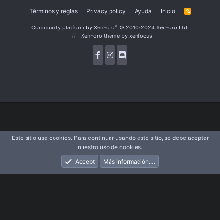
Términos y reglas
Privacy policy
Ayuda
Inicio
R
S
S
®
Community platform by XenForo
© 2010-2024 XenForo Ltd.
XenForo theme
by xenfocus
Este sitio usa cookies. Para continuar usando este sitio, se debe aceptar
nuestro uso de cookies.
Accept
Más información.…
Foros
Novedades
Acceder
Registrarse
Buscar