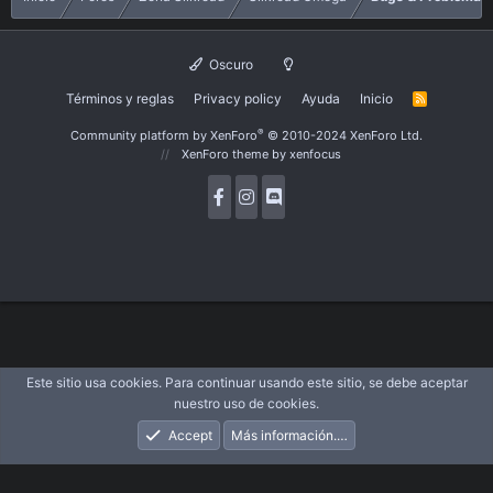
Oscuro
Términos y reglas
Privacy policy
Ayuda
Inicio
R
S
S
®
Community platform by XenForo
© 2010-2024 XenForo Ltd.
XenForo theme
by xenfocus
Este sitio usa cookies. Para continuar usando este sitio, se debe aceptar
nuestro uso de cookies.
Accept
Más información.…
Foros
Novedades
Acceder
Registrarse
Buscar