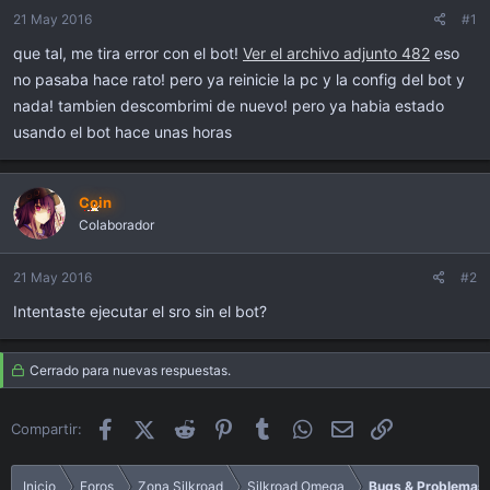
i
21 May 2016
#1
c
i
que tal, me tira error con el bot!
Ver el archivo adjunto 482
eso
o
no pasaba hace rato! pero ya reinicie la pc y la config del bot y
nada! tambien descombrimi de nuevo! pero ya habia estado
usando el bot hace unas horas
Coin
Colaborador
21 May 2016
#2
Intentaste ejecutar el sro sin el bot?
Cerrado para nuevas respuestas.
Facebook
X (Twitter)
Reddit
Pinterest
Tumblr
WhatsApp
Email
Enlace
Compartir:
Inicio
Foros
Zona Silkroad
Silkroad Omega
Bugs & Problemas