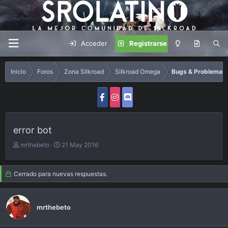
Acceder
Registrarse
Inicio
Foros
Zona Silkroad
Silkroad Omega
Bugs & Problemas
error bot
A
F
mrthebeto
21 May 2016
u
e
t
c
o
h
Cerrado para nuevas respuestas.
r
a
d
e
mrthebeto
i
n