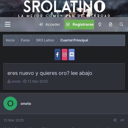
Acceder
Registrarse
Inicio
Foros
SRO Latino
Cuartel Principal
eres nuevo y quieres oro? lee abajo
A
F
onoto
13 Mar 2025
u
e
t
c
o
h
O
r
a
onoto
d
e
i
13 Mar 2025
#1
n