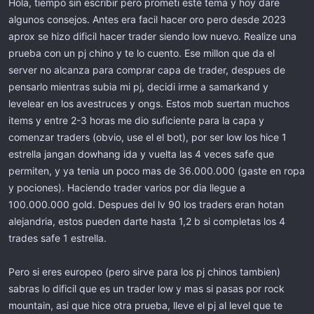
Hola, tiempo sin escribir pero prometi este tema y hoy dare
i
c
algunos consejos. Antes era facil hacer oro pero desde 2023
i
aprox se hizo dificil hacer trader siendo low nuevo. Realize una
o
prueba con un pj chino y te lo cuento. Ese millon que da el
server no alcanza para comprar capa de trader, despues de
pensarlo mientras subia mi pj, decidi irme a samarkand y
levelear en los avestruces y ongs. Estos mob suertan muchos
items y entre 2-3 horas me dio suficiente para la capa y
comenzar traders (obvio, use el el bot), por ser low los hice 1
estrella jangan dowhang ida y vuelta las 4 veces safe que
permiten, y ya tenia un poco mas de 36.000.000 (gaste en ropa
y pociones). Haciendo trader varios por dia llegue a
100.000.000 gold. Despues del lv 90 los traders eran hotan
alejandria, estos pueden darte hasta 1,2 b si completas los 4
trades safe 1 estrella.
Pero si eres europeo (pero sirve para los pj chinos tambien)
sabras lo dificil que es un trader low y mas si pasas por rock
mountain, asi que hice otra prueba, lleve el pj al level que te