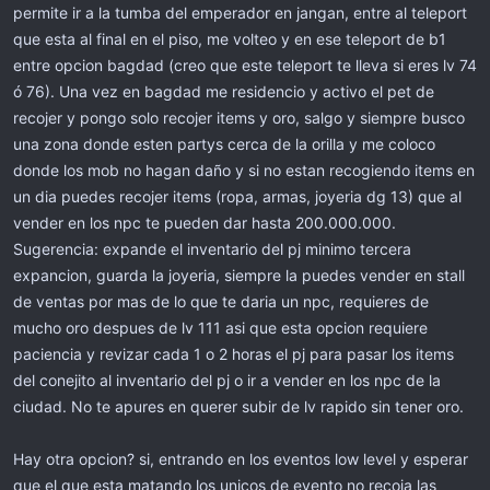
permite ir a la tumba del emperador en jangan, entre al teleport
que esta al final en el piso, me volteo y en ese teleport de b1
entre opcion bagdad (creo que este teleport te lleva si eres lv 74
ó 76). Una vez en bagdad me residencio y activo el pet de
recojer y pongo solo recojer items y oro, salgo y siempre busco
una zona donde esten partys cerca de la orilla y me coloco
donde los mob no hagan daño y si no estan recogiendo items en
un dia puedes recojer items (ropa, armas, joyeria dg 13) que al
vender en los npc te pueden dar hasta 200.000.000.
Sugerencia: expande el inventario del pj minimo tercera
expancion, guarda la joyeria, siempre la puedes vender en stall
de ventas por mas de lo que te daria un npc, requieres de
mucho oro despues de lv 111 asi que esta opcion requiere
paciencia y revizar cada 1 o 2 horas el pj para pasar los items
del conejito al inventario del pj o ir a vender en los npc de la
ciudad. No te apures en querer subir de lv rapido sin tener oro.
Hay otra opcion? si, entrando en los eventos low level y esperar
que el que esta matando los unicos de evento no recoja las