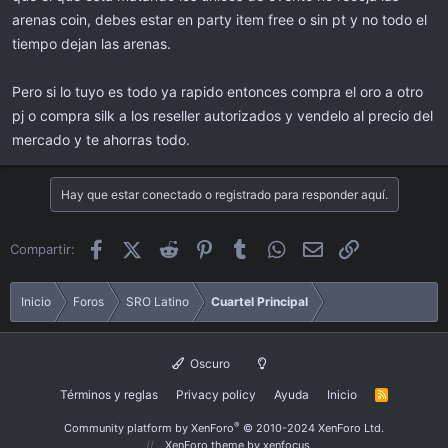
arenas coin, debes estar en party item free o sin pt y no todo el
tiempo dejan las arenas.
Pero si lo tuyo es todo ya rapido entonces compra el oro a otro
pj o compra silk a los reseller autorizados y vendelo al precio del
mercado y te ahorras todo.
Hay que estar conectado o registrado para responder aquí.
Facebook
X (Twitter)
Reddit
Pinterest
Tumblr
WhatsApp
Email
Enlace
Compartir:
Inicio
Foros
SRO Latino
Cuartel Principal
Oscuro
Términos y reglas
Privacy policy
Ayuda
Inicio
R
S
S
®
Community platform by XenForo
© 2010-2024 XenForo Ltd.
XenForo theme
by xenfocus