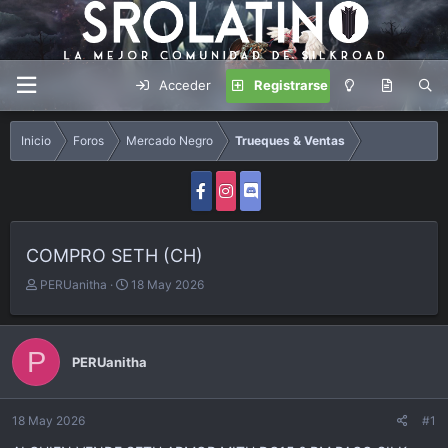
Acceder
Registrarse
Inicio
Foros
Mercado Negro
Trueques & Ventas
COMPRO SETH (CH)
A
F
PERUanitha
18 May 2026
u
e
t
c
o
h
P
r
a
PERUanitha
d
e
i
18 May 2026
#1
n