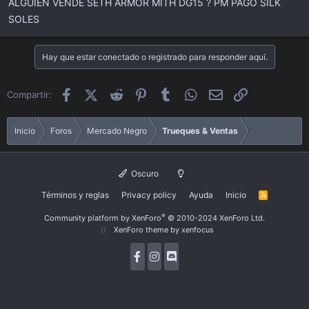
ALGUIEN VENDE SETH ARMOR MITH DG15 ? PM PAGO SILK
i
c
SOLES
i
o
Hay que estar conectado o registrado para responder aquí.
Facebook
X (Twitter)
Reddit
Pinterest
Tumblr
WhatsApp
Email
Enlace
Compartir:
Inicio
Foros
Mercado Negro
Trueques & Ventas
Oscuro
Términos y reglas
Privacy policy
Ayuda
Inicio
R
S
S
®
Community platform by XenForo
© 2010-2024 XenForo Ltd.
XenForo theme
by xenfocus