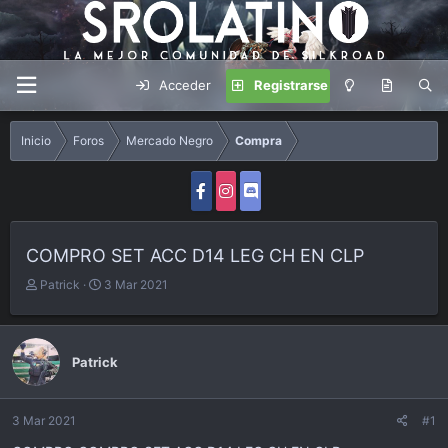
Acceder
Registrarse
Inicio
Foros
Mercado Negro
Compra
COMPRO SET ACC D14 LEG CH EN CLP
A
F
Patrick
3 Mar 2021
u
e
t
c
o
h
r
a
Patrick
d
e
i
3 Mar 2021
#1
n