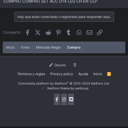
COMPRO COMPRO SET ACC D14 LEG CH EN CLP
i
c
i
Hay que estar conectado o registrado para responder aquí.
o
Facebook
X (Twitter)
Reddit
Pinterest
Tumblr
WhatsApp
Email
Enlace
Compartir:
Inicio
Foros
Mercado Negro
Compra
Oscuro
Términos y reglas
Privacy policy
Ayuda
Inicio
R
S
S
®
Community platform by XenForo
© 2010-2024 XenForo Ltd.
XenForo theme
by xenfocus