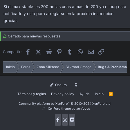
Si el max stacks es 200 no las unas a mas de 200 ya el bug esta
notificado y esta para arreglarse en la proxima inspeccion
gracias
Cerrado para nuevas respuestas.
Facebook
X (Twitter)
Reddit
Pinterest
Tumblr
WhatsApp
Email
Enlace
Compartir:
Inicio
Foros
Zona Silkroad
Silkroad Omega
Bugs & Problemas
Oscuro
Términos y reglas
Privacy policy
Ayuda
Inicio
R
S
S
®
Community platform by XenForo
© 2010-2024 XenForo Ltd.
XenForo theme
by xenfocus