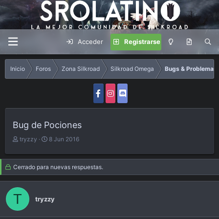
Acceder
Registrarse
Inicio
Foros
Zona Silkroad
Silkroad Omega
Bugs & Problemas
Bug de Pociones
A
F
tryzzy
8 Jun 2016
u
e
t
c
o
h
Cerrado para nuevas respuestas.
r
a
d
e
T
tryzzy
i
n