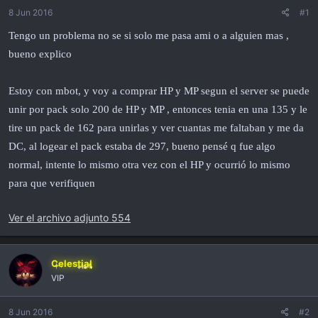
i
8 Jun 2016
#1
c
i
Tengo un problema no se si solo me pasa ami o a alguien mas ,
o
bueno explico
Estoy con mbot, y voy a comprar HP y MP segun el server se puede
unir por pack solo 200 de HP y MP , entonces tenia en una 135 y le
tire un pack de 162 para unirlas y ver cuantas me faltaban y me da
DC, al logear el pack estaba de 297, bueno pensé q fue algo
normal, intente lo mismo otra vez con el HP y ocurrió lo mismo
para que verifiquen
Ver el archivo adjunto 554
Celestial
VIP
8 Jun 2016
#2