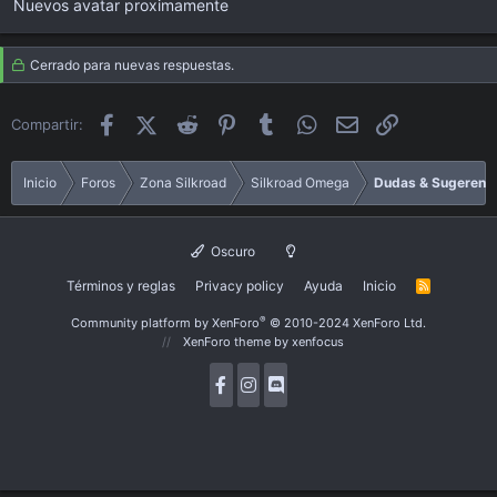
Nuevos avatar proximamente
Cerrado para nuevas respuestas.
Facebook
X (Twitter)
Reddit
Pinterest
Tumblr
WhatsApp
Email
Enlace
Compartir:
Inicio
Foros
Zona Silkroad
Silkroad Omega
Dudas & Sugerenc
Oscuro
Términos y reglas
Privacy policy
Ayuda
Inicio
R
S
S
®
Community platform by XenForo
© 2010-2024 XenForo Ltd.
XenForo theme
by xenfocus