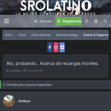
Acceder
Registrarse
Inicio
Foros
Zona Silkroad
Silkroad Omega
Dudas & Sugerenc
Alo, probando.. Acerca de recargas moviles.
A
F
Jindaya
7 Jun 2016
u
e
t
c
o
h
Cerrado para nuevas respuestas.
r
a
d
e
Jindaya
i
n