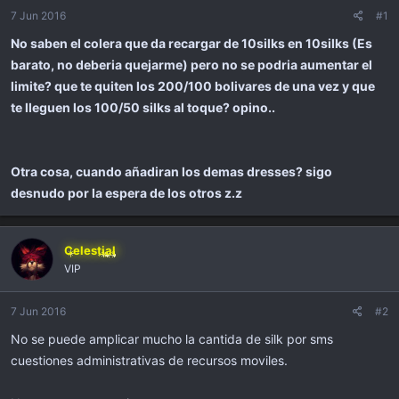
i
7 Jun 2016
#1
c
i
No saben el colera que da recargar de 10silks en 10silks (Es
o
barato, no deberia quejarme) pero no se podria aumentar el
limite? que te quiten los 200/100 bolivares de una vez y que
te lleguen los 100/50 silks al toque? opino..
Otra cosa, cuando añadiran los demas dresses? sigo
desnudo por la espera de los otros z.z
Celestial
VIP
7 Jun 2016
#2
No se puede amplicar mucho la cantida de silk por sms
cuestiones administrativas de recursos moviles.