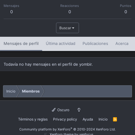
Mensajes
Reacciones
Puntos
0
0
0
Buscar
Mensajes de perfil
Última actividad
Publicaciones
Acerca
Todavía no hay mensajes en el perfil de yombir.
Inicio
Miembros
Oscuro
Términos y reglas
Privacy policy
Ayuda
Inicio
R
S
S
®
Community platform by XenForo
© 2010-2024 XenForo Ltd.
XenForo theme
by xenfocus