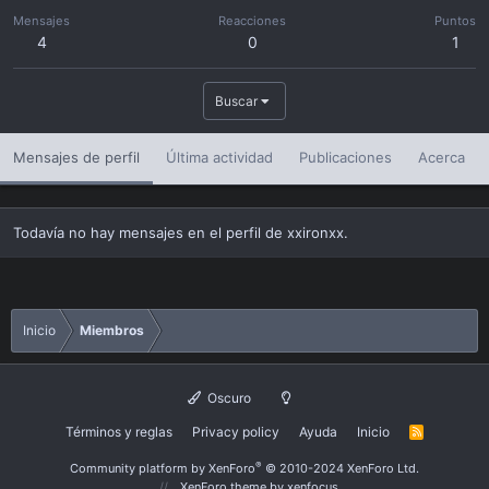
Mensajes
Reacciones
Puntos
4
0
1
Buscar
Mensajes de perfil
Última actividad
Publicaciones
Acerca
Todavía no hay mensajes en el perfil de xxironxx.
Inicio
Miembros
Oscuro
Términos y reglas
Privacy policy
Ayuda
Inicio
R
S
S
®
Community platform by XenForo
© 2010-2024 XenForo Ltd.
XenForo theme
by xenfocus