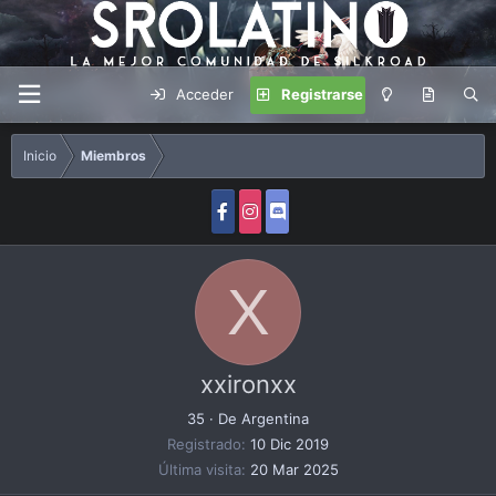
Acceder
Registrarse
Inicio
Miembros
X
xxironxx
35
·
De
Argentina
Registrado
10 Dic 2019
Última visita
20 Mar 2025