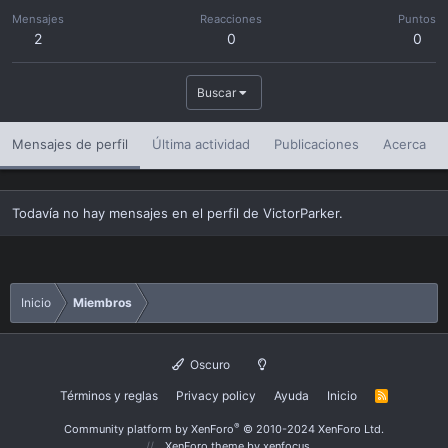
Mensajes
Reacciones
Puntos
2
0
0
Buscar
Mensajes de perfil
Última actividad
Publicaciones
Acerca
Todavía no hay mensajes en el perfil de VictorParker.
Inicio
Miembros
Oscuro
Términos y reglas
Privacy policy
Ayuda
Inicio
R
S
S
®
Community platform by XenForo
© 2010-2024 XenForo Ltd.
XenForo theme
by xenfocus