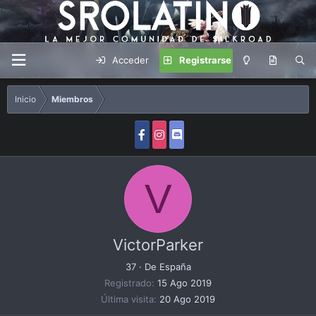
Acceder
Registrarse
Inicio
Miembros
V
VictorParker
37
·
De
España
Registrado
15 Ago 2019
Última visita
20 Ago 2019