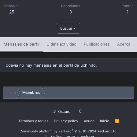
Mensajes
Reacciones
Puntos
25
0
1
Buscar
Mensajes de perfil
Última actividad
Publicaciones
Acerca
Todavía no hay mensajes en el perfil de uchihito.
Inicio
Miembros
Oscuro
Términos y reglas
Privacy policy
Ayuda
Inicio
R
S
S
®
Community platform by XenForo
© 2010-2024 XenForo Ltd.
XenForo theme
by xenfocus