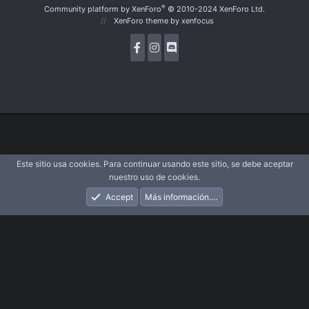
S
®
Community platform by XenForo
© 2010-2024 XenForo Ltd.
XenForo theme
by xenfocus
Este sitio usa cookies. Para continuar usando este sitio, se debe aceptar
nuestro uso de cookies.
Accept
Más información.…
Foros
Novedades
Acceder
Registrarse
Buscar