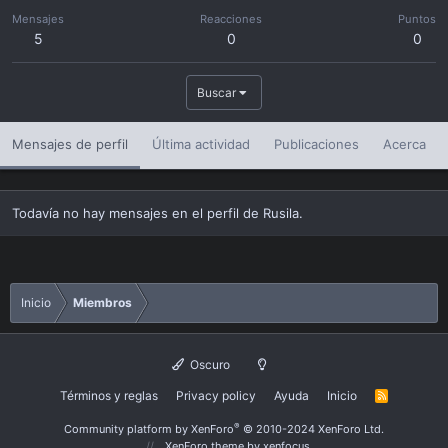
Mensajes
Reacciones
Puntos
5
0
0
Buscar
Mensajes de perfil
Última actividad
Publicaciones
Acerca
Todavía no hay mensajes en el perfil de Rusila.
Inicio
Miembros
Oscuro
Términos y reglas
Privacy policy
Ayuda
Inicio
R
S
S
®
Community platform by XenForo
© 2010-2024 XenForo Ltd.
XenForo theme
by xenfocus