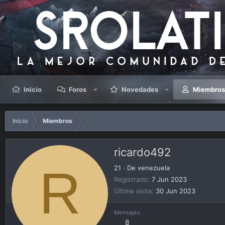
Inicio
Foros
Novedades
Miembro
Inicio
Miembros
ricardo492
R
21
·
De
venezuela
Registrado
7 Jun 2023
Última visita
30 Jun 2023
Mensajes
8