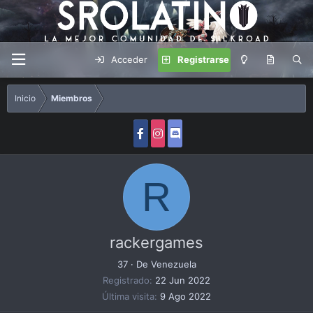
Acceder
Registrarse
Inicio
Miembros
R
rackergames
37
·
De
Venezuela
Registrado
22 Jun 2022
Última visita
9 Ago 2022