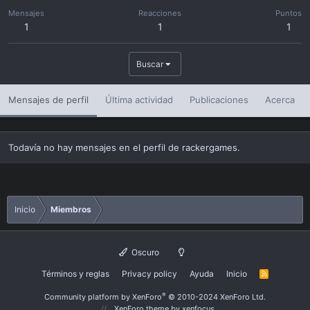
Mensajes
Reacciones
Puntos
1
1
1
Buscar
Mensajes de perfil
Última actividad
Publicaciones
Acerca
Todavía no hay mensajes en el perfil de rackergames.
Inicio
Miembros
Oscuro
Términos y reglas
Privacy policy
Ayuda
Inicio
R
S
S
®
Community platform by XenForo
© 2010-2024 XenForo Ltd.
XenForo theme
by xenfocus