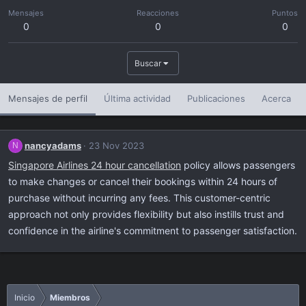
Mensajes
Reacciones
Puntos
0
0
0
Buscar
Mensajes de perfil
Última actividad
Publicaciones
Acerca
nancyadams
23 Nov 2023
N
Singapore Airlines 24 hour cancellation
policy allows passengers
to make changes or cancel their bookings within 24 hours of
purchase without incurring any fees. This customer-centric
approach not only provides flexibility but also instills trust and
confidence in the airline's commitment to passenger satisfaction.
Inicio
Miembros