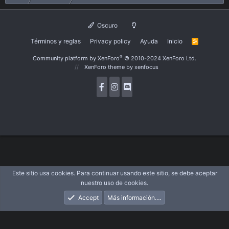
Oscuro
Términos y reglas
Privacy policy
Ayuda
Inicio
R
S
S
®
Community platform by XenForo
© 2010-2024 XenForo Ltd.
XenForo theme
by xenfocus
Este sitio usa cookies. Para continuar usando este sitio, se debe aceptar
nuestro uso de cookies.
Accept
Más información.…
Foros
Novedades
Acceder
Registrarse
Buscar