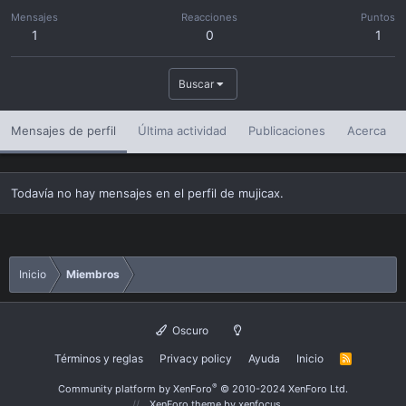
Mensajes
Reacciones
Puntos
1
0
1
Buscar
Mensajes de perfil
Última actividad
Publicaciones
Acerca
Todavía no hay mensajes en el perfil de mujicax.
Inicio
Miembros
Oscuro
Términos y reglas
Privacy policy
Ayuda
Inicio
R
S
S
®
Community platform by XenForo
© 2010-2024 XenForo Ltd.
XenForo theme
by xenfocus