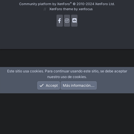
S
®
Community platform by XenForo
© 2010-2024 XenForo Ltd.
XenForo theme
by xenfocus
Este sitio usa cookies. Para continuar usando este sitio, se debe aceptar
nuestro uso de cookies.
Accept
Más información.…
Foros
Novedades
Acceder
Registrarse
Buscar