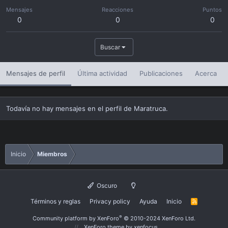
Mensajes
Reacciones
Puntos
0
0
0
Buscar
Mensajes de perfil
Última actividad
Publicaciones
Acerca
Todavía no hay mensajes en el perfil de Maratruca.
Inicio
Miembros
Oscuro
Términos y reglas
Privacy policy
Ayuda
Inicio
R
S
S
®
Community platform by XenForo
© 2010-2024 XenForo Ltd.
XenForo theme
by xenfocus