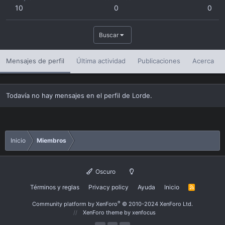
10
0
0
Buscar
Mensajes de perfil
Última actividad
Publicaciones
Acerca
Todavía no hay mensajes en el perfil de Lorde.
Inicio
Miembros
Oscuro
Términos y reglas
Privacy policy
Ayuda
Inicio
R
S
S
®
Community platform by XenForo
© 2010-2024 XenForo Ltd.
XenForo theme
by xenfocus