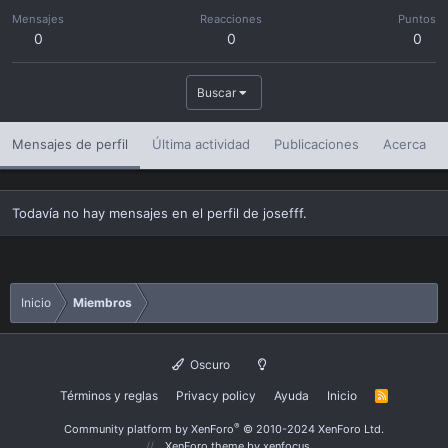
Mensajes
Reacciones
Puntos
0
0
0
Buscar
Mensajes de perfil
Última actividad
Publicaciones
Acerca
Todavía no hay mensajes en el perfil de josefff.
Inicio
Miembros
Oscuro
Términos y reglas
Privacy policy
Ayuda
Inicio
R
S
S
®
Community platform by XenForo
© 2010-2024 XenForo Ltd.
XenForo theme
by xenfocus