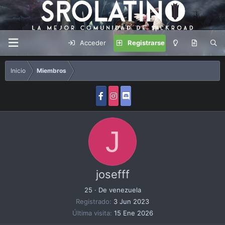
Acceder
Registrarse
Inicio
Miembros
J
josefff
25
·
De
venezuela
Registrado
3 Jun 2023
Última visita
15 Ene 2026