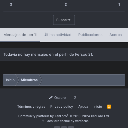
3
0
1
Buscar
Mensajes de perfil
Última actividad
Publicaciones
Acerca
Todavía no hay mensajes en el perfil de Fersoul21.
Inicio
Miembros
Oscuro
Términos y reglas
Privacy policy
Ayuda
Inicio
R
S
S
®
Community platform by XenForo
© 2010-2024 XenForo Ltd.
XenForo theme
by xenfocus