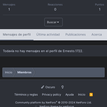
Mensajes
Reacciones
Puntos
1
0
1
Buscar
Mensajes de perfil
Última actividad
Publicaciones
Acerca
Todavía no hay mensajes en el perfil de Ernesto.1722.
Inicio
Miembros
Oscuro
Términos y reglas
Privacy policy
Ayuda
Inicio
R
S
S
®
Community platform by XenForo
© 2010-2024 XenForo Ltd.
XenForo theme
by xenfocus