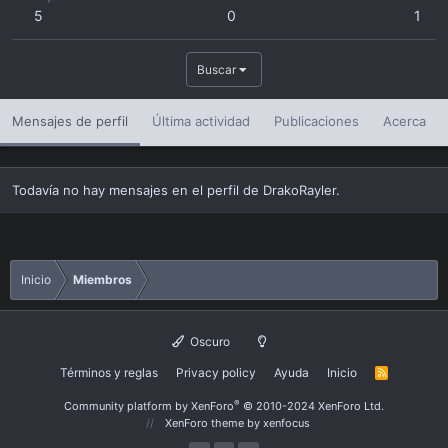
5
0
1
Buscar
Mensajes de perfil
Última actividad
Publicaciones
Acerca
Todavía no hay mensajes en el perfil de DrakoRayler.
Inicio
Miembros
Oscuro
Términos y reglas
Privacy policy
Ayuda
Inicio
R
S
S
®
Community platform by XenForo
© 2010-2024 XenForo Ltd.
XenForo theme
by xenfocus