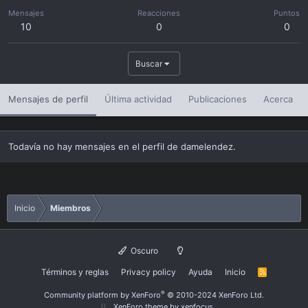
Mensajes
Reacciones
Puntos
10
0
0
Buscar
Mensajes de perfil
Última actividad
Publicaciones
Acerca
Todavía no hay mensajes en el perfil de damelendez.
Inicio
Miembros
Oscuro
Términos y reglas
Privacy policy
Ayuda
Inicio
R
S
S
®
Community platform by XenForo
© 2010-2024 XenForo Ltd.
XenForo theme
by xenfocus