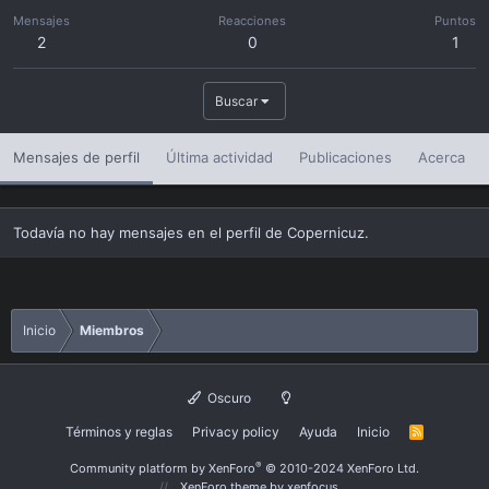
Mensajes
Reacciones
Puntos
2
0
1
Buscar
Mensajes de perfil
Última actividad
Publicaciones
Acerca
Todavía no hay mensajes en el perfil de Copernicuz.
Inicio
Miembros
Oscuro
Términos y reglas
Privacy policy
Ayuda
Inicio
R
S
S
®
Community platform by XenForo
© 2010-2024 XenForo Ltd.
XenForo theme
by xenfocus