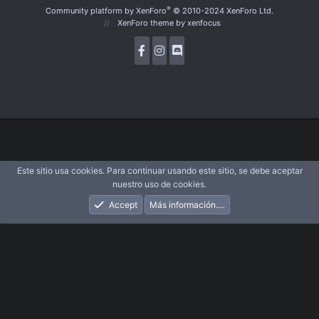
S
®
Community platform by XenForo
© 2010-2024 XenForo Ltd.
XenForo theme
by xenfocus
Este sitio usa cookies. Para continuar usando este sitio, se debe aceptar
nuestro uso de cookies.
Accept
Más información.…
Foros
Novedades
Acceder
Registrarse
Buscar