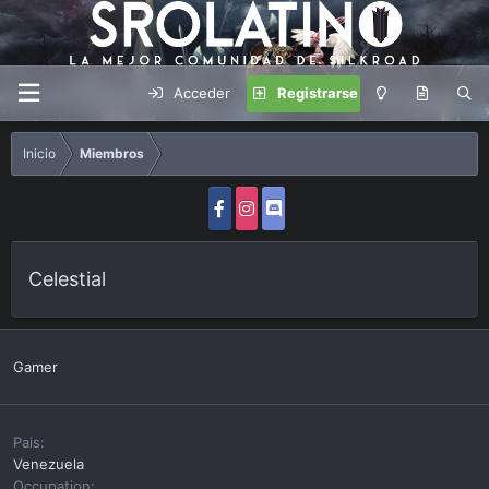
Acceder
Registrarse
Inicio
Miembros
Celestial
Gamer
Pais
Venezuela
Occupation