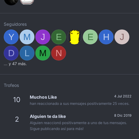
Seguidores
Y
M
J
E
E
H
J
D
L
M
N
... y 47 más.
Trofeos
4 Jul 2022
Muchos Like
10
han reaccionado a sus mensajes positivamente 25 veces.
8 Dic 2019
Alguien te da like
2
Alguien reaccionó positivamente a uno de tus mensajes.
Sigue publicando así para más!