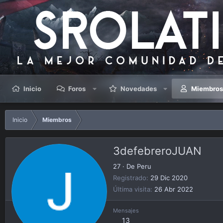
Inicio
Foros
Novedades
Miembro
Inicio
Miembros
3defebreroJUAN
27
·
De
Peru
Registrado
29 Dic 2020
Última visita
26 Abr 2022
Mensajes
13