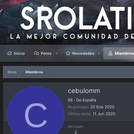
Inicio
Foros
Novedades
Miembro
Inicio
Miembros
cebulomm
C
66
·
De
España
Registrado
20 Ene 2020
Última visita
11 Jun 2020
Mensajes
2