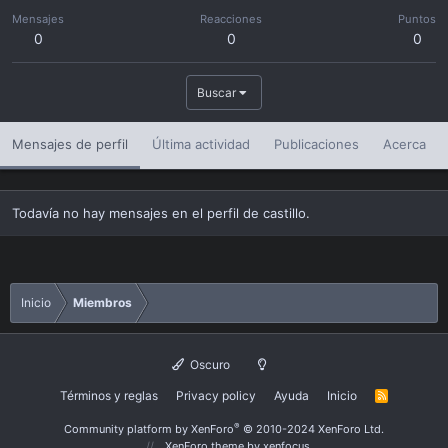
Mensajes
Reacciones
Puntos
0
0
0
Buscar
Mensajes de perfil
Última actividad
Publicaciones
Acerca
Todavía no hay mensajes en el perfil de castillo.
Inicio
Miembros
Oscuro
Términos y reglas
Privacy policy
Ayuda
Inicio
R
S
S
®
Community platform by XenForo
© 2010-2024 XenForo Ltd.
XenForo theme
by xenfocus