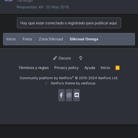
Tazdingo
r
Respuestas
46
20 May 2016
a
d
Hay que estar conectado o registrado para publicar aquí.
o
Inicio
Foros
Zona Silkroad
Silkroad Omega
Oscuro
Términos y reglas
Privacy policy
Ayuda
Inicio
R
S
S
®
Community platform by XenForo
© 2010-2024 XenForo Ltd.
XenForo theme
by xenfocus