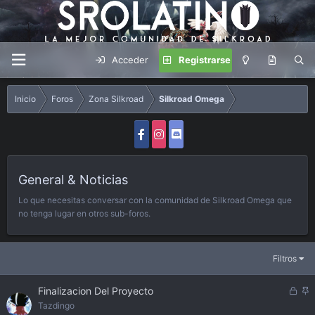
Acceder
Registrarse
Inicio
Foros
Zona Silkroad
Silkroad Omega
General & Noticias
Lo que necesitas conversar con la comunidad de Silkroad Omega que
no tenga lugar en otros sub-foros.
Filtros
C
A
Finalizacion Del Proyecto
e
n
Tazdingo