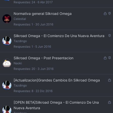
r
c
Respuestas
24
6 Abr 2017
r
l
a
a
C
A
Normativa general Silkroad Omega
d
d
e
n
Celestial
o
o
r
c
Respuestas
1
30 Jun 2016
r
l
a
a
A
Silkroad Omega - El Comienzo De Una Nueva Aventura
d
d
n
Tazdingo
o
o
c
Respuestas
1
5 Jun 2016
l
a
C
A
Silkroad Omega - Post Presentacion
d
e
n
Naoki
o
r
c
Respuestas
20
3 Jun 2016
r
l
a
a
C
[Actualizacion]Grandes Cambios En Silkroad Omega
d
d
e
Tazdingo
o
o
r
Respuestas
8
22 Dic 2016
r
a
C
[OPEN BETA]Silkroad Omega - El Comienzo De Una
d
e
Nueva Aventura
o
r