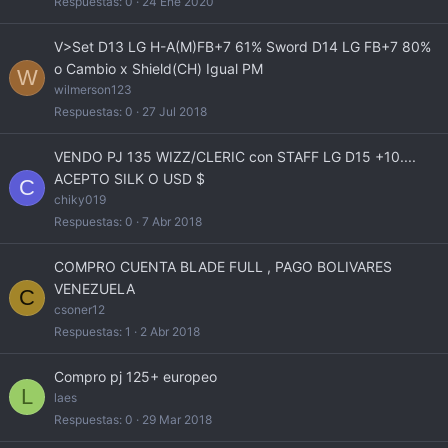
Respuestas
0
24 Ene 2020
V>Set D13 LG H-A(M)FB+7 61% Sword D14 LG FB+7 80%
o Cambio x Shield(CH) Igual PM
W
wilmerson123
Respuestas
0
27 Jul 2018
VENDO PJ 135 WIZZ/CLERIC con STAFF LG D15 +10....
ACEPTO SILK O USD $
C
chiky019
Respuestas
0
7 Abr 2018
COMPRO CUENTA BLADE FULL , PAGO BOLIVARES
VENEZUELA
C
csoner12
Respuestas
1
2 Abr 2018
Compro pj 125+ europeo
L
laes
Respuestas
0
29 Mar 2018