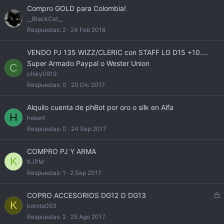
Compro GOLD para Colombia!
__BlackCat__
Respuestas
2
24 Feb 2018
VENDO PJ 135 WIZZ/CLERIC con STAFF LG D15 +10....
Super Armado Paypal o Wester Union
C
chiky0819
Respuestas
0
20 Dic 2017
Alquilo cuenta de phBot por oro o silk en Alfa
H
hebert
Respuestas
0
24 Sep 2017
COMPRO PJ Y ARMA
K
KJPM
Respuestas
1
2 Sep 2017
C
COPRO ACCESORIOS DG12 O DG13
K
e
korota053
r
Respuestas
2
25 Ago 2017