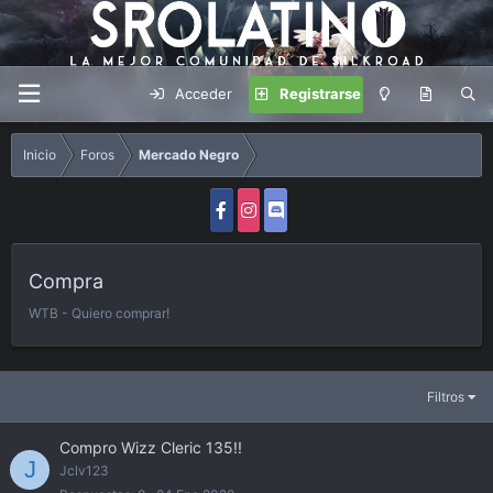
Acceder
Registrarse
Inicio
Foros
Mercado Negro
Compra
WTB - Quiero comprar!
Filtros
Compro Wizz Cleric 135!!
J
Jclv123