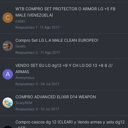
r
a
WTB COMPRO SET PROTECTOR O ARMOR LG +5 FB
d
MALE (VENEZUELA)
C
o
carjes
Respuestas
1
11 Ago 2017
Compro Set LG L.A MALE CLEAN EUROPEO!
Gosec
Respuestas
0
11 Ago 2017
VENDO SET EU LG dg13 +9 Y CH LG DG 13 +8 8 ///
ARMAS
A
Anonymous
Respuestas
0
24 Jul 2017
COMPRO ADVANCED ELIXIR D14 WEAPON
ScaryREM
Respuestas
0
10 Jul 2017
Compro cascos dg 12 (CLEAR) y Vendo armas y sets dg12