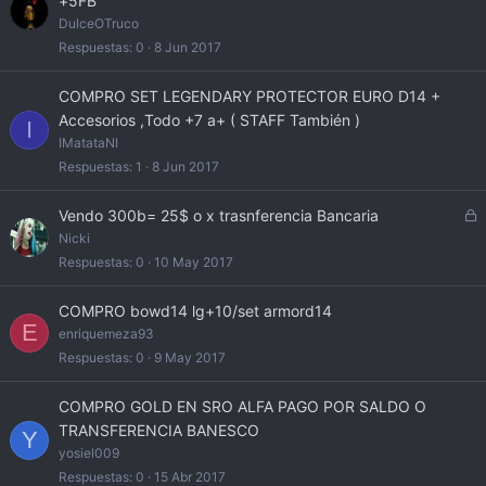
+5FB
DulceOTruco
Respuestas
0
8 Jun 2017
COMPRO SET LEGENDARY PROTECTOR EURO D14 +
Accesorios ,Todo +7 a+ ( STAFF También )
I
IMatataNI
Respuestas
1
8 Jun 2017
C
Vendo 300b= 25$ o x trasnferencia Bancaria
e
Nicki
r
Respuestas
0
10 May 2017
r
a
COMPRO bowd14 lg+10/set armord14
d
E
enriquemeza93
o
Respuestas
0
9 May 2017
COMPRO GOLD EN SRO ALFA PAGO POR SALDO O
TRANSFERENCIA BANESCO
Y
yosiel009
Respuestas
0
15 Abr 2017