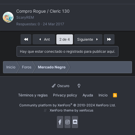
Compro Rogue / Cleric 130
ScaryREM
Respuestas
0
24 Mar 2017
Primero
Último
Ant
2 de 4
Siguiente
Hay que estar conectado o registrado para publicar aquí.
Inicio
Foros
Mercado Negro
Oscuro
Términos y reglas
Privacy policy
Ayuda
Inicio
R
S
S
®
Community platform by XenForo
© 2010-2024 XenForo Ltd.
XenForo theme
by xenfocus