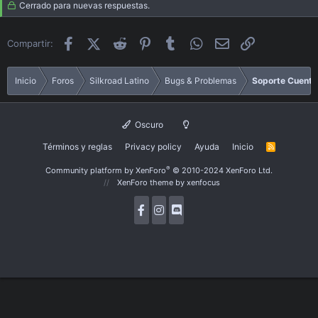
Cerrado para nuevas respuestas.
Facebook
X (Twitter)
Reddit
Pinterest
Tumblr
WhatsApp
Email
Enlace
Compartir:
Inicio
Foros
Silkroad Latino
Bugs & Problemas
Soporte Cuenta
Oscuro
Términos y reglas
Privacy policy
Ayuda
Inicio
R
S
S
®
Community platform by XenForo
© 2010-2024 XenForo Ltd.
XenForo theme
by xenfocus