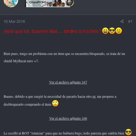
i
c
i
o
10 Mar 2016
#1
Hola que tal, buenos días ... tardes o noches !
Bien pues, tengo un problema con un item que se encuentra bloqueado, se trata de un
shield Mythical euro +7.
Ver el archivo adjunto 167
Bueno, debido a que surgió la necesidad de pasarlo hacia otro pj, me propuse a
desbloquearlo comprando el item.
Ver el archivo adjunto 166
Le escribí al BOT "reiniciar" para que no hubiera bugs; todo parecía que saldría bien