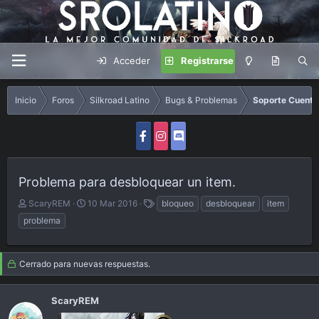
Acceder
Registrarse
Inicio
Foros
Silkroad Latino
Bugs & Problemas
Soporte Cuenta
Problema para desbloquear un item.
A
F
E
ScaryREM
10 Mar 2016
bloqueo
desbloquear
item
u
e
t
problema
t
c
i
o
h
q
r
a
u
Cerrado para nuevas respuestas.
d
e
e
t
i
a
ScaryREM
n
s