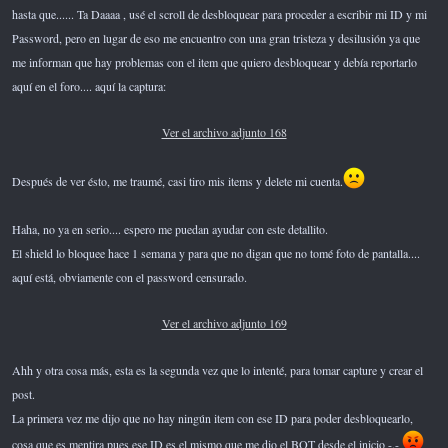
hasta que...... Ta Daaaa , usé el scroll de desbloquear para proceder a escribir mi ID y mi
Password, pero en lugar de eso me encuentro con una gran tristeza y desilusión ya que
me informan que hay problemas con el item que quiero desbloquear y debía reportarlo
aquí en el foro.... aquí la captura:
Ver el archivo adjunto 168
Después de ver ésto, me traumé, casi tiro mis items y delete mi cuenta.
Haha, no ya en serio.... espero me puedan ayudar con este detallito.
El shield lo bloquee hace 1 semana y para que no digan que no tomé foto de pantalla....
aquí está, obviamente con el password censurado.
Ver el archivo adjunto 169
Ahh y otra cosa más, esta es la segunda vez que lo intenté, para tomar capture y crear el
post.
La primera vez me dijo que no hay ningún item con ese ID para poder desbloquearlo,
cosa que es mentira pues ese ID es el mismo que me dio el BOT desde el inicio -.-