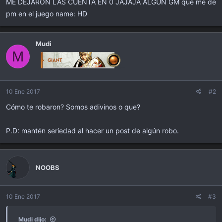
ME DEJARON LAS CUENTA EN 0 JAJAJA ALGUN GM que me de
i
c
pm en el juego name: HD
i
o
Mudi
M
10 Ene 2017
#2
Cómo te robaron? Somos adivinos o que?
P.D: mantén seriedad al hacer un post de algún robo.
NOOBS
10 Ene 2017
#3
Mudi dijo: