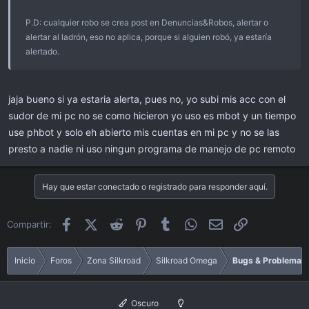
P.D: cualquier robo se crea post en Denuncias&Robos, alertar o
alertar al ladrón, eso no aplica, porque si alguien robó, ya estaría
alertado.
jaja bueno si ya estaria alerta, pues no, yo subi mis acc con el
sudor de mi pc no se como hicieron yo uso es mbot y un tiempo
use phbot y solo eh abierto mis cuentas en mi pc y no se las
presto a nadie ni uso ningun programa de manejo de pc remoto
Hay que estar conectado o registrado para responder aquí.
Facebook
X (Twitter)
Reddit
Pinterest
Tumblr
WhatsApp
Email
Enlace
Compartir:
Inicio
Foros
Zona Silkroad
Silkroad Omega
Bugs & Problemas
Oscuro