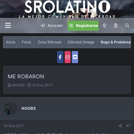
Acceder
Registrarse
Inicio
Foros
Zona Silkroad
Silkroad Omega
Bugs & Problemas
ME ROBARON
A
F
NOOBS
10 Ene 2017
u
e
t
c
o
h
r
a
NOOBS
d
e
i
10 Ene 2017
#1
n