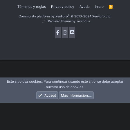
Términos y reglas
Privacy policy
Ayuda
Inicio
R
S
S
®
Community platform by XenForo
© 2010-2024 XenForo Ltd.
XenForo theme
by xenfocus
Este sitio usa cookies. Para continuar usando este sitio, se debe aceptar
nuestro uso de cookies.
Accept
Más información.…
Foros
Novedades
Acceder
Registrarse
Buscar