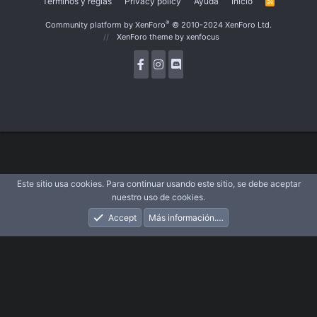
Términos y reglas
Privacy policy
Ayuda
Inicio
R
S
S
®
Community platform by XenForo
© 2010-2024 XenForo Ltd.
XenForo theme
by xenfocus
Este sitio usa cookies. Para continuar usando este sitio, se debe aceptar
nuestro uso de cookies.
Accept
Más información.…
Foros
Novedades
Acceder
Registrarse
Buscar