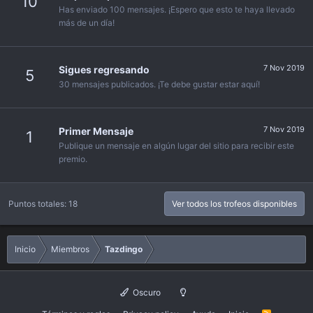
10
Has enviado 100 mensajes. ¡Espero que esto te haya llevado
más de un día!
7 Nov 2019
Sigues regresando
5
30 mensajes publicados. ¡Te debe gustar estar aquí!
7 Nov 2019
Primer Mensaje
1
Publique un mensaje en algún lugar del sitio para recibir este
premio.
Puntos totales: 18
Ver todos los trofeos disponibles
Inicio
Miembros
Tazdingo
Oscuro