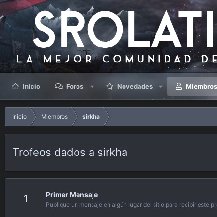
Inicio
Foros
Novedades
Miembro
Inicio
Miembros
sirkha
Trofeos dados a sirkha
Primer Mensaje
1
Publique un mensaje en algún lugar del sitio para recibir este p