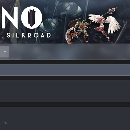
s
remio.