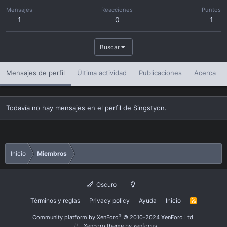
Mensajes
Reacciones
Puntos
1
0
1
Buscar
Mensajes de perfil
Última actividad
Publicaciones
Acerca
Todavía no hay mensajes en el perfil de Singstyon.
Inicio
Miembros
Oscuro
Términos y reglas
Privacy policy
Ayuda
Inicio
R
S
S
®
Community platform by XenForo
© 2010-2024 XenForo Ltd.
XenForo theme
by xenfocus