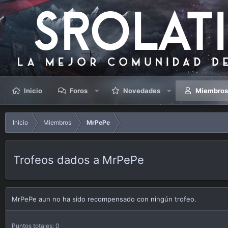
Inicio
Foros
Novedades
Miembro
Inicio
Miembros
MrPePe
Trofeos dados a MrPePe
MrPePe aun no ha sido recompensado con ningún trofeo.
Puntos totales: 0