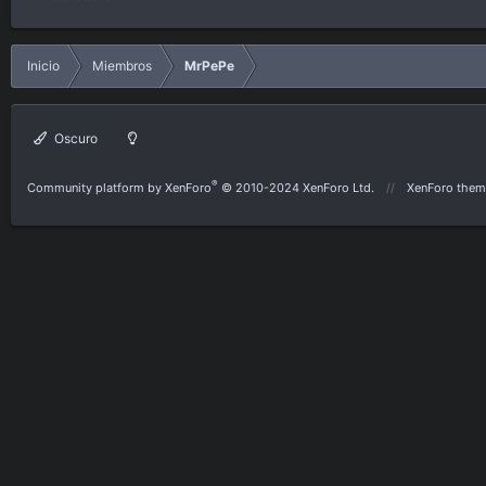
Inicio
Miembros
MrPePe
Oscuro
®
Community platform by XenForo
© 2010-2024 XenForo Ltd.
XenForo them