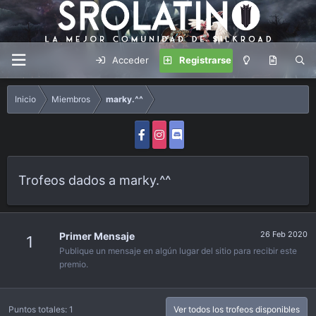
Acceder
Registrarse
Inicio
Miembros
marky.^^
Trofeos dados a marky.^^
26 Feb 2020
Primer Mensaje
1
Publique un mensaje en algún lugar del sitio para recibir este
premio.
Puntos totales: 1
Ver todos los trofeos disponibles