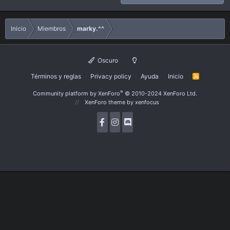
Inicio
Miembros
marky.^^
Oscuro
Términos y reglas
Privacy policy
Ayuda
Inicio
R
S
S
®
Community platform by XenForo
© 2010-2024 XenForo Ltd.
XenForo theme
by xenfocus